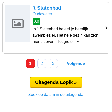
't Statenbad
Oudewater
8,8
In 't Statenbad beleef je heerlijk
zwemplezier. Het hele gezin kan zich
hier uitleven. Het grote .. »
1
2
3
Volgende
Uitagenda Lopik »
Zoek op datum in de uitagenda