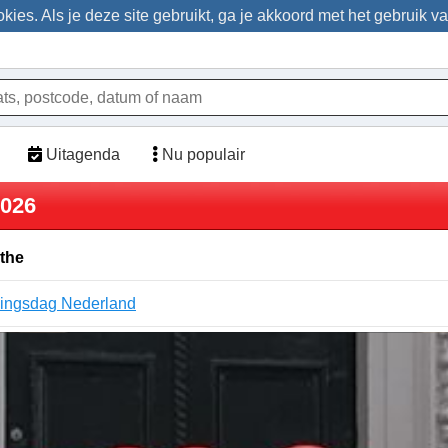
ies. Als je deze site gebruikt, ga je akkoord met het gebruik v
Uitagenda
Nu populair
2026
the
dingsdag Nederland