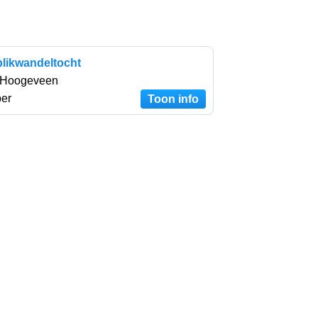
blikwandeltocht
 Hoogeveen
ber
Toon info