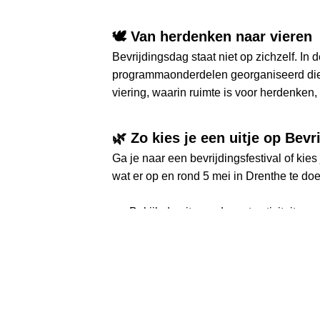
🕊️ Van herdenken naar vieren
Bevrijdingsdag staat niet op zichzelf. I
programmaonderdelen georganiseerd die
viering, waarin ruimte is voor herdenken,
🌿 Zo kies je een uitje op Bev
Ga je naar een bevrijdingsfestival of kie
wat er op en rond 5 mei in Drenthe te doe
👉 Bekijk de uitagenda met activiteiten
Ook interessant