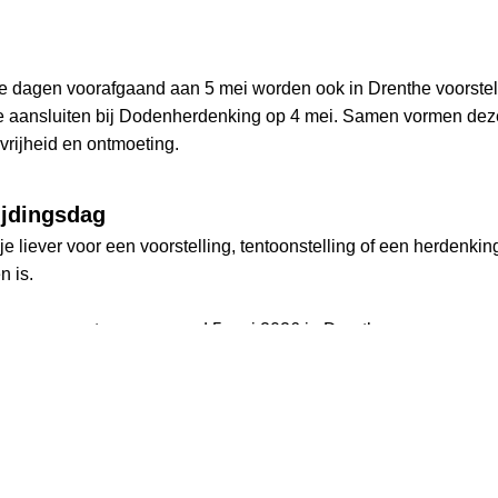
n de dagen voorafgaand aan 5 mei worden ook in Drenthe voorstel
 aansluiten bij Dodenherdenking op 4 mei. Samen vormen de
 vrijheid en ontmoeting.
rijdingsdag
s je liever voor een voorstelling, tentoonstelling of een herdenk
n is.
 en evenementen op en rond 5 mei 2026 in Drenthe.