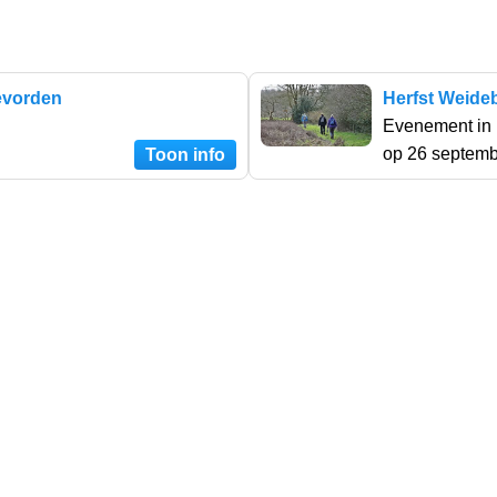
evorden
Herfst Weide
n
Evenement in
op 26 septem
Toon info