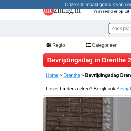
Onze site maakt gebruik van cook
Regio
Categorieën
Bevrijdingsdag in Drenthe 
Home
>
Drenthe
>
Bevrijdingsdag Dren
Liever breder zoeken? Bekijk ook
Bevrij