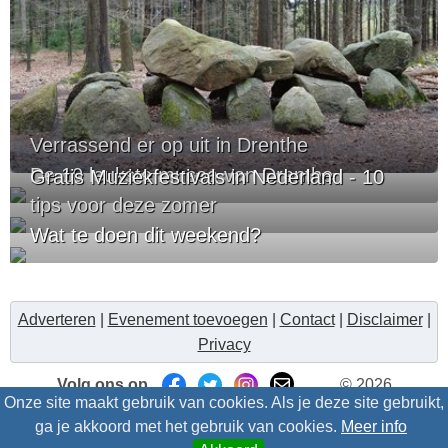
Verrassend er op uit in Drenthe
De 10 leukste musea van Drenthe
Gratis Muziekfestivals in Nederland - 10
tips voor deze zomer
Wat te doen dit weekend?
Adverteren
|
Evenement toevoegen
|
Contact
|
Disclaimer
|
Privacy
Volg ons op
© 2026
Onze site maakt gebruik van cookies. Als je deze site gebruikt,
Uitzinnig.nl/intris
- Alle rechten voorbehouden
ga je akkoord met het gebruik van cookies.
Meer info