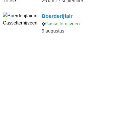
26 t/m 27 september
Boerderijfair
Gasselternijveen
9 augustus