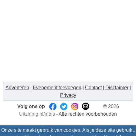
Adverteren
|
Evenement toevoegen
|
Contact
|
Disclaimer
|
Privacy
Volg ons op
© 2026
Uitzinnig.nl/intris
- Alle rechten voorbehouden
Onze site maakt gebruik van cookies. Als je deze site gebruikt,