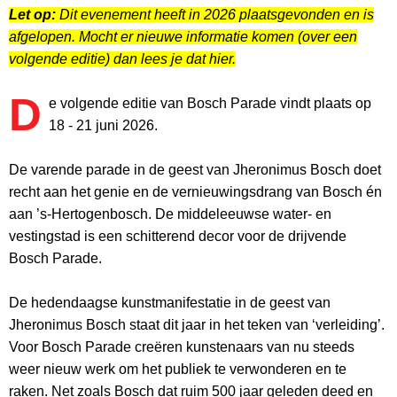
Let op:
Dit evenement heeft in 2026 plaatsgevonden en is
afgelopen. Mocht er nieuwe informatie komen (over een
volgende editie) dan lees je dat hier.
D
e volgende editie van Bosch Parade vindt plaats op
18 - 21 juni 2026.
De varende parade in de geest van Jheronimus Bosch doet
recht aan het genie en de vernieuwingsdrang van Bosch én
aan ’s-Hertogenbosch. De middeleeuwse water- en
vestingstad is een schitterend decor voor de drijvende
Bosch Parade.
De hedendaagse kunstmanifestatie in de geest van
Jheronimus Bosch staat dit jaar in het teken van ‘verleiding’.
Voor Bosch Parade creëren kunstenaars van nu steeds
weer nieuw werk om het publiek te verwonderen en te
raken. Net zoals Bosch dat ruim 500 jaar geleden deed en