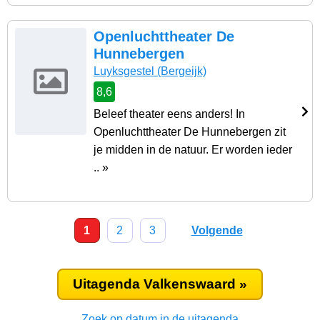
Openluchttheater De
Hunnebergen
Luyksgestel
(Bergeijk)
8,6
Beleef theater eens anders! In
Openluchttheater De Hunnebergen zit
je midden in de natuur. Er worden ieder
.. »
1
2
3
Volgende
Uitagenda Valkenswaard »
Zoek op datum in de uitagenda