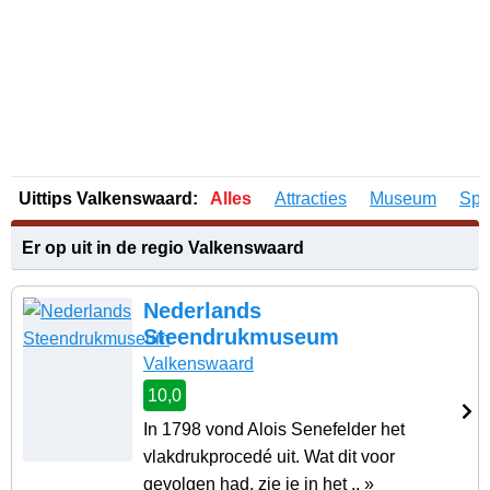
Uittips Valkenswaard:
Alles
Attracties
Museum
Spo
Er op uit in de regio Valkenswaard
Nederlands
Steendrukmuseum
Valkenswaard
10,0
In 1798 vond Alois Senefelder het
vlakdrukprocedé uit. Wat dit voor
gevolgen had, zie je in het .. »