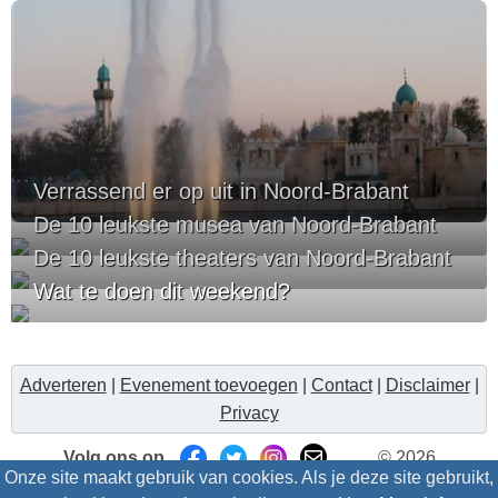
Verrassend er op uit in Noord-Brabant
De 10 leukste musea van Noord-Brabant
De 10 leukste theaters van Noord-Brabant
Wat te doen dit weekend?
Adverteren
|
Evenement toevoegen
|
Contact
|
Disclaimer
|
Privacy
Volg ons op
© 2026
Onze site maakt gebruik van cookies. Als je deze site gebruikt,
Uitzinnig.nl/intris
- Alle rechten voorbehouden