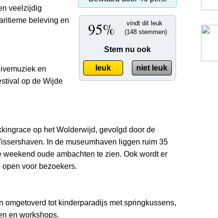
n veelzijdig
maritieme beleving en
95%
vindt dit leuk
(148 stemmen)
Stem nu ook
leuk
niet leuk
livemuziek en
estival op de Wijde
okkingrace op het Wolderwijd, gevolgd door de
 Vissershaven. In de museumhaven liggen ruim 35
le weekend oude ambachten te zien. Ook wordt er
p open voor bezoekers.
in omgetoverd tot kinderparadijs met springkussens,
en en workshops.