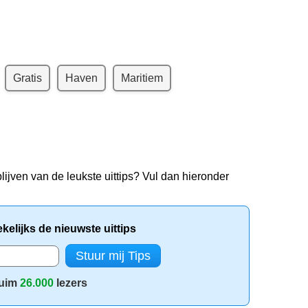
Gratis
Haven
Maritiem
lijven van de leukste uittips? Vul dan hieronder
elijks de nieuwste uittips
uim
26.000
lezers