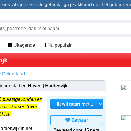
ies. Als je deze site gebruikt, ga je akkoord met het gebruik v
Uitagenda
Nu populair
ijk
>
Gelderland
 Binnenstad en Haven |
Harderwijk
26 plaatsgevonden en
rmatie komen (over
 hier.
Bewaar
arderwijk in het
Bewaard door 45 pers.