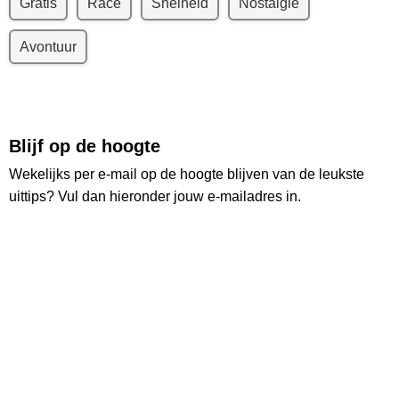
Gratis
Race
Snelheid
Nostalgie
Avontuur
Blijf op de hoogte
Wekelijks per e-mail op de hoogte blijven van de leukste
uittips? Vul dan hieronder jouw e-mailadres in.
Vul hier jouw e-mailadres in:
Ruim
26.000
lezers
Ontvang wekelijks de nieuwste uittips