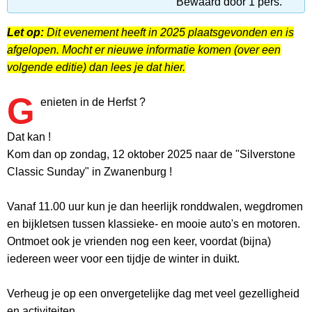
Bewaard door 1 pers.
Let op:
Dit evenement heeft in 2025 plaatsgevonden en is
afgelopen. Mocht er nieuwe informatie komen (over een
volgende editie) dan lees je dat hier.
G
enieten in de Herfst ?
Dat kan !
Kom dan op zondag, 12 oktober 2025 naar de "Silverstone
Classic Sunday" in Zwanenburg !
Vanaf 11.00 uur kun je dan heerlijk ronddwalen, wegdromen
en bijkletsen tussen klassieke- en mooie auto's en motoren.
Ontmoet ook je vrienden nog een keer, voordat (bijna)
iedereen weer voor een tijdje de winter in duikt.
Verheug je op een onvergetelijke dag met veel gezelligheid
en activiteiten.