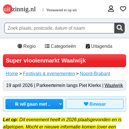
Regio
Categorieën
Uitagenda
Super vlooienmarkt Waalwijk
Home
>
Festivals & evenementen
>
Noord-Brabant
19 april 2026 | Parkeerterrein langs Piet Klerkx |
Waalwijk
Bewaar
Let op:
Dit evenement heeft in 2026 plaatsgevonden en is
afgelopen. Mocht er nieuwe informatie komen (over een