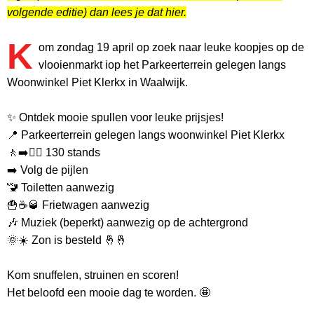
volgende editie) dan lees je dat hier.
K
om zondag 19 april op zoek naar leuke koopjes op de
vlooienmarkt iop het Parkeerterrein gelegen langs
Woonwinkel Piet Klerkx in Waalwijk.
✨️ Ontdek mooie spullen voor leuke prijsjes!
📍 Parkeerterrein gelegen langs woonwinkel Piet Klerkx
🚶‍➡️🚶‍♀️ 130 stands
➡️ Volg de pijlen
🚾 Toiletten aanwezig
🍟☕️🥃 Frietwagen aanwezig
🎶 Muziek (beperkt) aanwezig op de achtergrond
🌞☀️ Zon is besteld 🤞🤞
Kom snuffelen, struinen en scoren!
Het beloofd een mooie dag te worden. 🤩