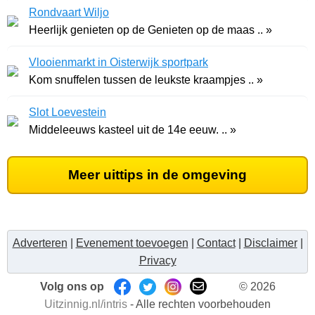
Rondvaart Wiljo
Heerlijk genieten op de Genieten op de maas .. »
Vlooienmarkt in Oisterwijk sportpark
Kom snuffelen tussen de leukste kraampjes .. »
Slot Loevestein
Middeleeuws kasteel uit de 14e eeuw. .. »
Meer uittips in de omgeving
Adverteren
|
Evenement toevoegen
|
Contact
|
Disclaimer
|
Privacy
Volg ons op
© 2026
Uitzinnig.nl/intris
- Alle rechten voorbehouden