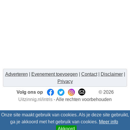
Adverteren
|
Evenement toevoegen
|
Contact
|
Disclaimer
|
Privacy
Volg ons op
© 2026
Uitzinnig.nl/intris
- Alle rechten voorbehouden
Onze site maakt gebruik van cookies. Als je deze site gebruikt,
ga je akkoord met het gebruik van cookies.
Meer info
Akkoord