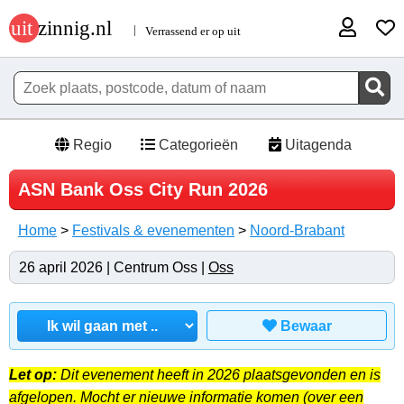
Regio
Categorieën
Uitagenda
ASN Bank Oss City Run 2026
Home
>
Festivals & evenementen
>
Noord-Brabant
26 april 2026 | Centrum Oss |
Oss
Bewaar
Let op:
Dit evenement heeft in 2026 plaatsgevonden en is
afgelopen. Mocht er nieuwe informatie komen (over een