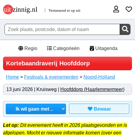
Regio
Categorieën
Uitagenda
Kortebaandraverij Hoofddorp
Home
>
Festivals & evenementen
>
Noord-Holland
13 juni 2026 | Kruisweg |
Hoofddorp (Haarlemmermeer)
Bewaar
Let op:
Dit evenement heeft in 2026 plaatsgevonden en is
afgelopen. Mocht er nieuwe informatie komen (over een