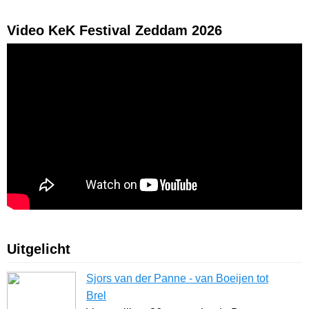
Video KeK Festival Zeddam 2026
Uitgelicht
Sjors van der Panne - van Boeijen tot
Brel