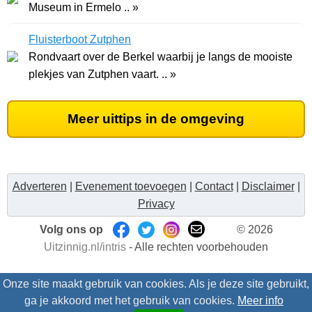
Museum in Ermelo .. »
Fluisterboot Zutphen
Rondvaart over de Berkel waarbij je langs de mooiste
plekjes van Zutphen vaart. .. »
Meer uittips in de omgeving
Adverteren
|
Evenement toevoegen
|
Contact
|
Disclaimer
|
Privacy
Volg ons op
© 2026
Uitzinnig.nl/intris
- Alle rechten voorbehouden
Onze site maakt gebruik van cookies. Als je deze site gebruikt,
ga je akkoord met het gebruik van cookies.
Meer info