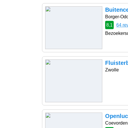
Buitenc
Borger-Od
8,1
64 re
Bezoekersc
Fluister
Zwolle
Openluc
Coevorden