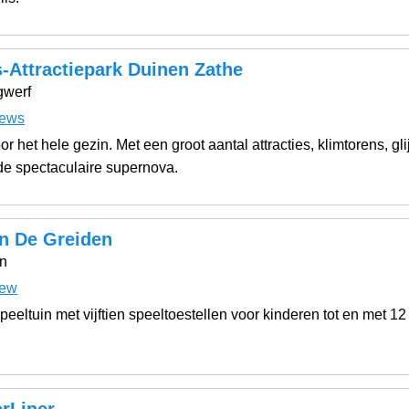
-Attractiepark Duinen Zathe
gwerf
iews
or het hele gezin. Met een groot aantal attracties, klimtorens, 
de spectaculaire supernova.
in De Greiden
n
iew
peeltuin met vijftien speeltoestellen voor kinderen tot en met 12
rLiner