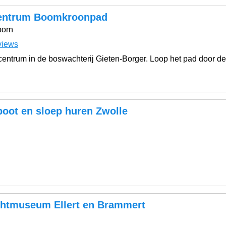
entrum Boomkroonpad
oorn
views
entrum in de boswachterij Gieten-Borger. Loop het pad door d
boot en sloep huren Zwolle
htmuseum Ellert en Brammert