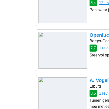
8,4
12 re
Park waar j
Openluc
Borger-Od
7,7
1 rev
Sfeervol op
A. Vogel
Elburg
8,5
1 rev
Tuinen gel
mee met een