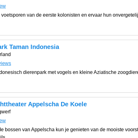
iew
 voetsporen van de eerste kolonisten en ervaar hun onvergeteli
ark Taman Indonesia
rland
views
ndonesisch dierenpark met vogels en kleine Aziatische zoogdier
httheater Appelscha De Koele
gwerf
iew
e bossen van Appelscha kun je genieten van de mooiste voorste
ils.