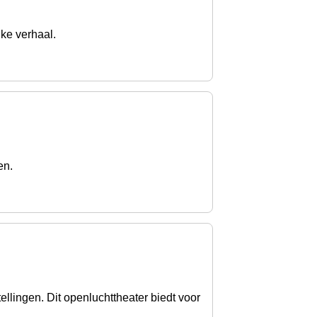
jke verhaal.
en.
llingen. Dit openluchttheater biedt voor