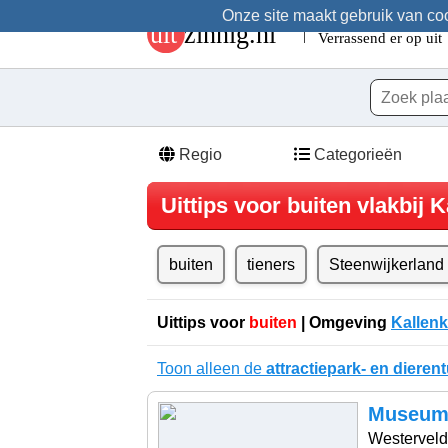
Onze site maakt gebruik van cook
Regio
Categorieën
Uittips voor buiten vlakbij 
buiten
tieners
Steenwijkerland
Uittips voor
buiten
| Omgeving
Kallenk
Toon alleen de
attractiepark- en dierent
Museum 
Westerveld