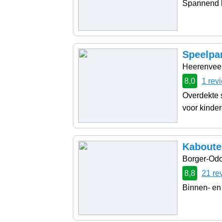
Spannend k
Speelpar
Heerenvee
8,0
1 rev
Overdekte s
voor kindere
Kaboute
Borger-Od
8,8
21 re
Binnen- en 