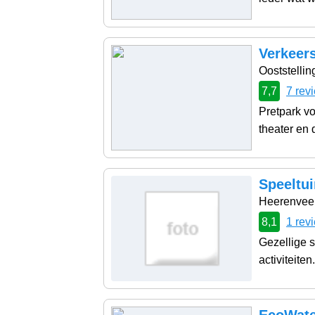
Verkeers
Ooststellin
7,7
7 rev
Pretpark vo
theater en 
Speeltu
Heerenvee
8,1
1 rev
Gezellige s
activiteiten.
EcoWate