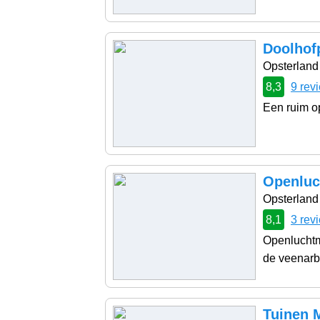
Doolhofp
Opsterland
8,3
9 rev
Een ruim o
Openluc
Opsterland
8,1
3 rev
Openluchtm
de veenarb
Tuinen 