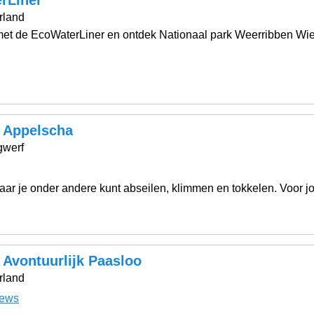
rland
et de EcoWaterLiner en ontdek Nationaal park Weerribben Wi
 Appelscha
gwerf
ar je onder andere kunt abseilen, klimmen en tokkelen. Voor j
 Avontuurlijk Paasloo
rland
iews