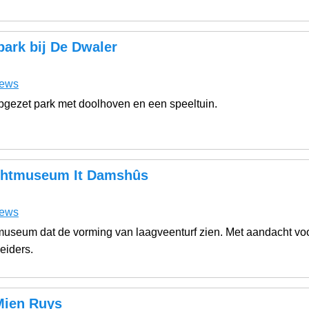
ark bij De Dwaler
iews
pgezet park met doolhoven en een speeltuin.
htmuseum It Damshûs
iews
useum dat de vorming van laagveenturf zien. Met aandacht vo
eiders.
Mien Ruys