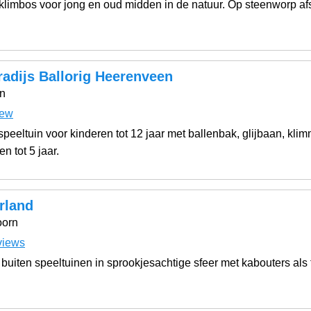
limbos voor jong en oud midden in de natuur. Op steenworp af
adijs Ballorig Heerenveen
n
iew
peeltuin voor kinderen tot 12 jaar met ballenbak, glijbaan, kli
n tot 5 jaar.
rland
oorn
views
buiten speeltuinen in sprookjesachtige sfeer met kabouters als