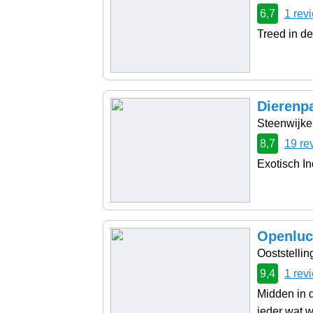
6,7
1 rev
Treed in de
Dierenp
Steenwijke
8,7
19 re
Exotisch I
Openluc
Ooststellin
9,4
1 rev
Midden in d
ieder wat w