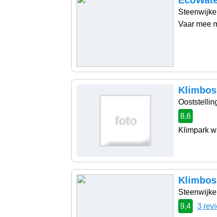
Steenwijke
Vaar mee m
Klimbos
Ooststellin
8,6
Klimpark wa
Klimbos
Steenwijke
9,4
3 rev