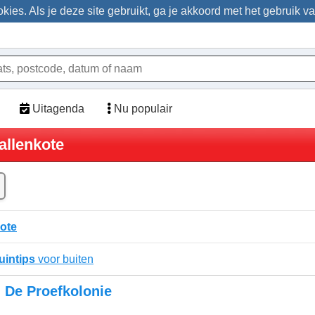
ies. Als je deze site gebruikt, ga je akkoord met het gebruik v
Uitagenda
Nu populair
Kallenkote
ote
uintips
voor buiten
De Proefkolonie