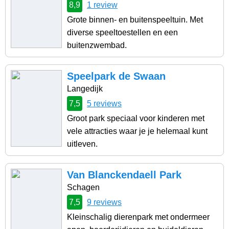
8,9
1 review
Grote binnen- en buitenspeeltuin. Met
diverse speeltoestellen en een
buitenzwembad.
Speelpark de Swaan
Langedijk
7,5
5 reviews
Groot park speciaal voor kinderen met
vele attracties waar je je helemaal kunt
uitleven.
Van Blanckendaell Park
Schagen
7,5
9 reviews
Kleinschalig dierenpark met ondermeer