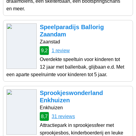
draaimolens, een skelterbaan, een bootspringschans
en meer.
Speelparadijs Ballorig
Zaandam
Zaanstad
9,2
1 review
Overdekte speeltuin voor kinderen tot
12 jaar met ballenbak, glijbaan e.d. Met
een aparte speelruimte voor kinderen tot 5 jaar.
Sprookjeswonderland
Enkhuizen
Enkhuizen
8,7
31 reviews
Attractiepark in sprookjessfeer met
sprookjesbos, kinderboerderij en leuke