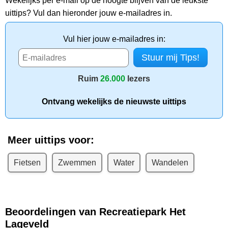
Wekelijks per e-mail op de hoogte blijven van de leukste
uittips? Vul dan hieronder jouw e-mailadres in.
Vul hier jouw e-mailadres in:
Ruim
26.000
lezers
Ontvang wekelijks de nieuwste uittips
Meer uittips voor:
Fietsen
Zwemmen
Water
Wandelen
Beoordelingen van Recreatiepark Het
Lageveld