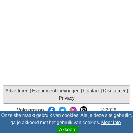
Adverteren
|
Evenement toevoegen
|
Contact
|
Disclaimer
|
Privacy
Volg ons op
© 2026
Onze site maakt gebruik van cookies. Als je deze site gebruikt,
Uitzinnig.nl/intris
- Alle rechten voorbehouden |
Suggesties
ga je akkoord met het gebruik van cookies.
Meer info
Akkoord