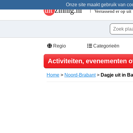
Onze site maakt gebruik van cook
Regio
Categorieën
Activiteiten, evenementen o
Home
>
Noord-Brabant
>
Dagje uit in B