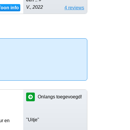
V., 2022
Toon info
4 reviews
Onlangs toegevoegd!
"Uitje"
ur en