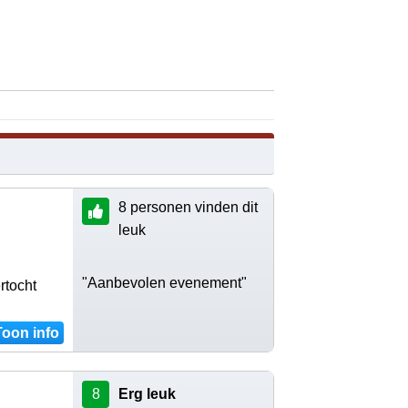
8 personen vinden dit
leuk
"Aanbevolen evenement"
rtocht
Toon info
8
Erg leuk