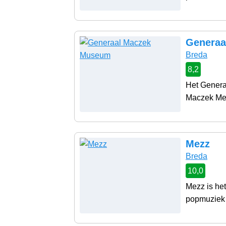
Generaa
Breda
8,2
Het Genera
Maczek Mem
Mezz
Breda
10,0
Mezz is he
popmuziek 