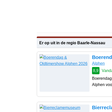
Er op uit in de regio Baarle-Nassau
Boerend
Alphen
8,9
Vanda
Boerendag 
Alphen voo
Bierrec