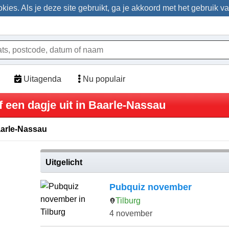
ies. Als je deze site gebruikt, ga je akkoord met het gebruik v
Uitagenda
Nu populair
f een dagje uit in Baarle-Nassau
aarle-Nassau
Uitgelicht
Pubquiz november
Tilburg
4 november