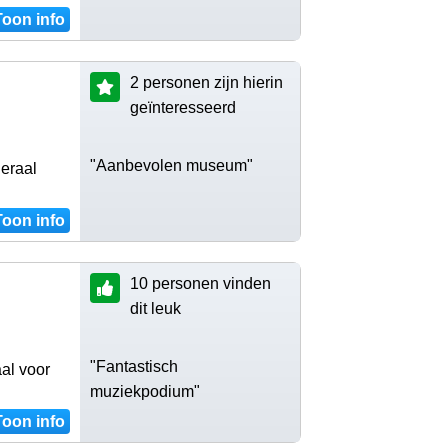
Toon info
2 personen zijn hierin
geïnteresseerd
"Aanbevolen museum"
eraal
Toon info
10 personen vinden
dit leuk
"Fantastisch
al voor
muziekpodium"
Toon info