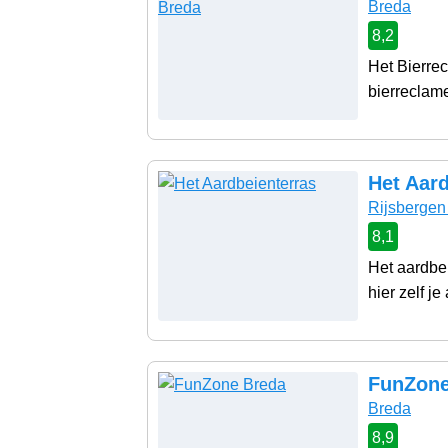
Breda
8,2
Het Bierre
bierreclame
Het Aard
Rijsbergen
8,1
Het aardbei
hier zelf je
FunZone
Breda
8,9