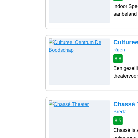
Indoor Spee
aanbeland i
Culture
Rijen
8,8
Een gezelli
theatervoor
Chassé 
Breda
8,5
Chassé is 
ontworpen t