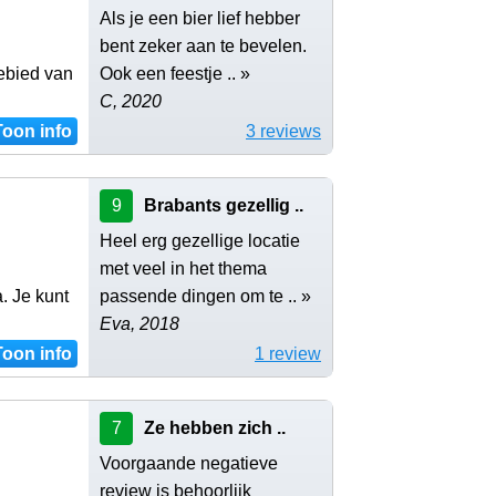
Als je een bier lief hebber
bent zeker aan te bevelen.
ebied van
Ook een feestje .. »
C, 2020
Toon info
3 reviews
9
Brabants gezellig ..
Heel erg gezellige locatie
met veel in het thema
. Je kunt
passende dingen om te .. »
Eva, 2018
Toon info
1 review
7
Ze hebben zich ..
Voorgaande negatieve
review is behoorlijk