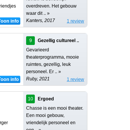
riendjes
overdreven. Het gebouw
waar dit .. »
Kanters, 2017
Toon info
1 review
9
Gezellig cultureel ..
Gevarieerd
theaterprogramma, mooie
ruimtes, gezellig, leuk
personeel. Er .. »
Ruby, 2021
Toon info
1 review
10
Ergoed
Chasse is een mooi theater.
Een mooi gebouw,
rger
vriendelijk personeel en
een .. »