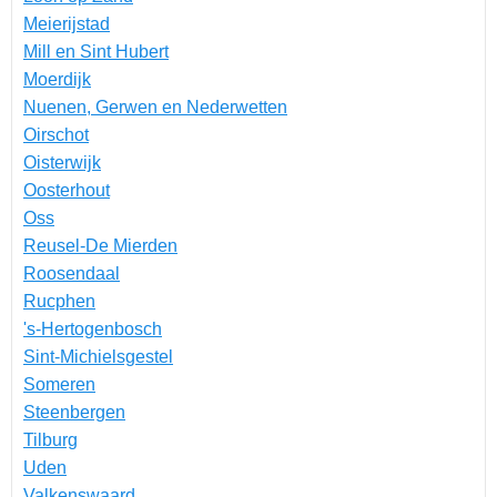
Meierijstad
Mill en Sint Hubert
Moerdijk
Nuenen, Gerwen en Nederwetten
Oirschot
Oisterwijk
Oosterhout
Oss
Reusel-De Mierden
Roosendaal
Rucphen
's-Hertogenbosch
Sint-Michielsgestel
Someren
Steenbergen
Tilburg
Uden
Valkenswaard