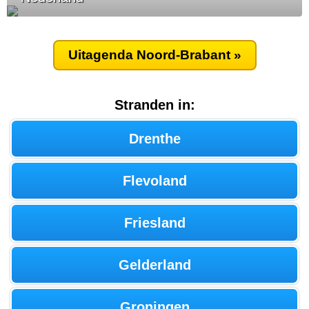
Uitagenda Noord-Brabant »
Stranden in:
Drenthe
Flevoland
Friesland
Gelderland
Groningen