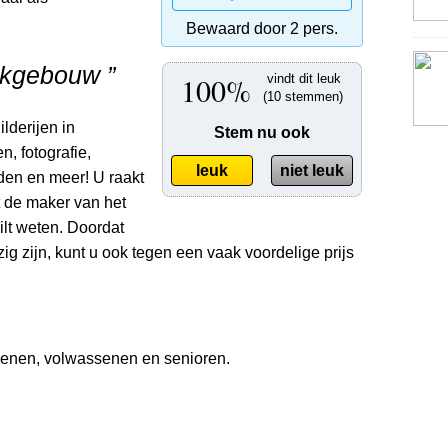
Bewaard door 2 pers.
lokgebouw ”
100%
vindt dit leuk
(10 stemmen)
lderijen in
Stem nu ook
n, fotografie,
leuk
niet leuk
en en meer! U raakt
t de maker van het
ilt weten. Doordat
ig zijn, kunt u ook tegen een vaak voordelige prijs
senen, volwassenen en senioren.