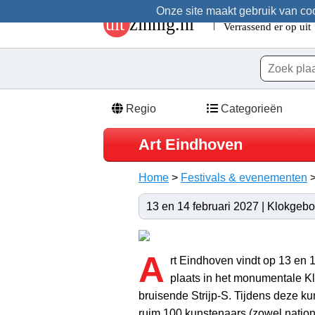
Onze site maakt gebruik van cook
Regio
Categorieën
Art Eindhoven
Home
>
Festivals & evenementen
13 en 14 februari 2027 | Klokgeb
A
rt Eindhoven vindt op 13 en 
plaats in het monumentale K
bruisende Strijp-S. Tijdens deze k
ruim 100 kunstenaars (zowel nation