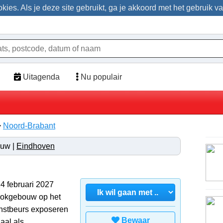
ies. Als je deze site gebruikt, ga je akkoord met het gebruik v
Uitagenda
Nu populair
>
Noord-Brabant
ouw |
Eindhoven
14 februari 2027
lokgebouw op het
unstbeurs exposeren
Bewaar
aal als