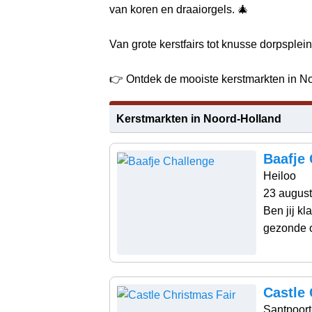
van koren en draaiorgels. 🎄
Van grote kerstfairs tot knusse dorpsplein
👉 Ontdek de mooiste kerstmarkten in No
Kerstmarkten in Noord-Holland
Baafje
Heiloo
23 augus
Ben jij kl
gezonde o
Castle 
Santpoor