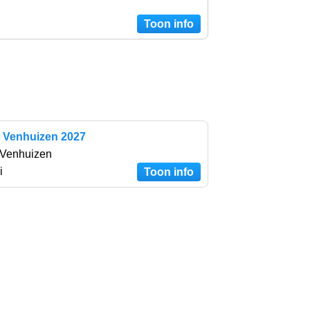
Toon info
l Venhuizen 2027
 Venhuizen
i
Toon info