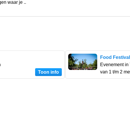
en waar je ..
Food Festiva
m
Evenement in
van 1 t/m 2 me
Toon info