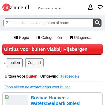
Regio
Categorieën
Uitagenda
Uittips voor buiten vlakbij Rijsbergen
buiten
Zundert
Uittips voor
buiten
| Omgeving
Rijsbergen
Toon alleen de
attractietips
voor buiten
Bosbad Hoeven -
Waterspeelpark Splesj