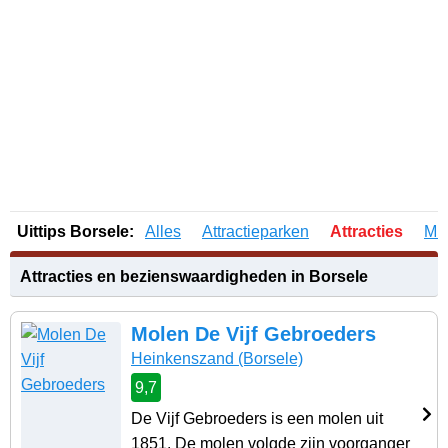
Uittips Borsele:
Alles
Attractieparken
Attracties
Mu
Attracties en bezienswaardigheden in Borsele
Molen De Vijf Gebroeders
Heinkenszand
(Borsele)
9,7
De Vijf Gebroeders is een molen uit
1851. De molen volgde zijn voorganger