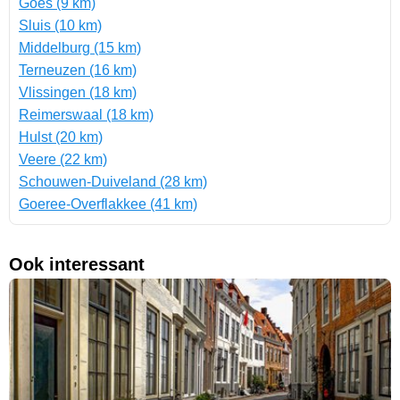
Goes (9 km)
Sluis (10 km)
Middelburg (15 km)
Terneuzen (16 km)
Vlissingen (18 km)
Reimerswaal (18 km)
Hulst (20 km)
Veere (22 km)
Schouwen-Duiveland (28 km)
Goeree-Overflakkee (41 km)
Ook interessant