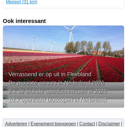
Meppel (31 km)
Ook interessant
Verrassend er op uit in Flevoland
De mooiste corso's in Nederland 2026
8 x de leukste openluchtmusea in 2026
10 x openlucht bioscopen in Nederland
Adverteren
|
Evenement toevoegen
|
Contact
|
Disclaimer
|