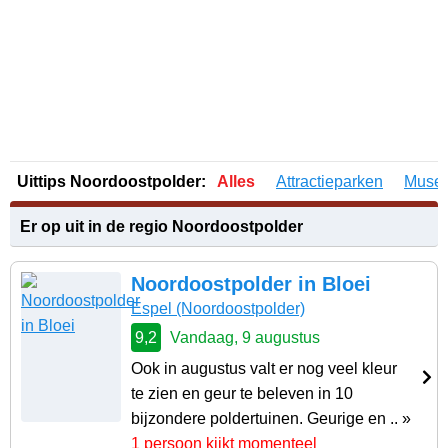
Uittips Noordoostpolder:
Alles
Attractieparken
Muse
Er op uit in de regio Noordoostpolder
Noordoostpolder in Bloei
Espel
(Noordoostpolder)
9,2
Vandaag, 9 augustus
Ook in augustus valt er nog veel kleur
te zien en geur te beleven in 10
bijzondere poldertuinen. Geurige en .. »
1 persoon kijkt momenteel