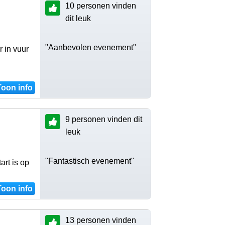
10 personen vinden
dit leuk
"Aanbevolen evenement"
 in vuur
Toon info
9 personen vinden dit
leuk
"Fantastisch evenement"
rt is op
Toon info
13 personen vinden