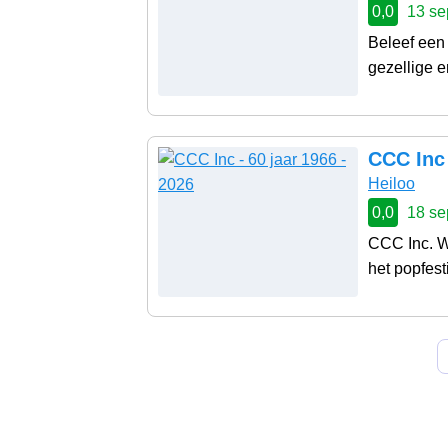
0,0
13 se
Beleef een 
gezellige e
CCC Inc 
Heiloo
0,0
18 se
CCC Inc. W
het popfesti