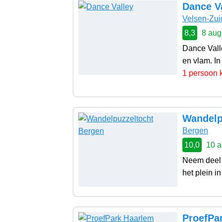
Dance V
Velsen-Zui
8,3
8 aug
Dance Vall
en vlam. In
1 persoon 
Wandelp
Bergen
10,0
10 a
Neem deel 
het plein in
ProefPa