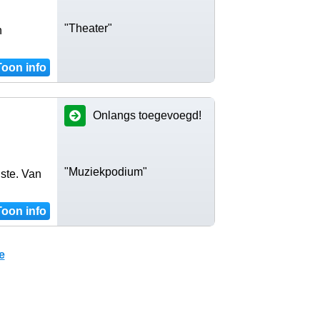
"Theater"
n
Toon info
Onlangs toegevoegd!
"Muziekpodium"
ste. Van
Toon info
e