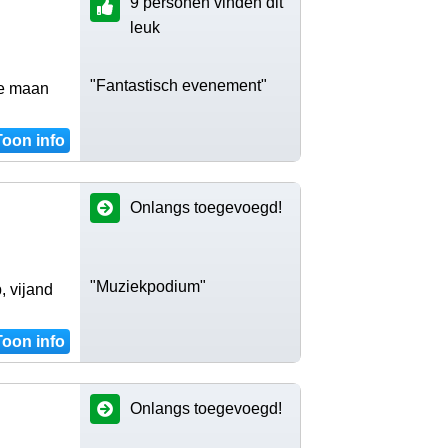
9 personen vinden dit
leuk
"Fantastisch evenement"
le maan
Toon info
Onlangs toegevoegd!
"Muziekpodium"
, vijand
Toon info
Onlangs toegevoegd!