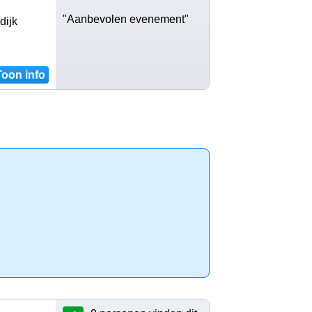
"Aanbevolen evenement"
dijk
Toon info