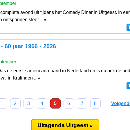
ptember
complete avond uit tijdens het Comedy Diner in Uitgeest. In ee
n ontspannen sfeer .. »
- 60 jaar 1966 - 2026
ptember
as de eerste americana-band in Nederland en is nu ook de oud
val in Kralingen .. »
1
2
3
4
5
6
7
8
Volgend
Uitagenda Uitgeest »