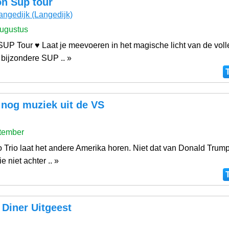
on Sup tour
angedijk
(Langedijk)
ugustus
SUP Tour ♥ Laat je meevoeren in het magische licht van de vol
 bijzondere SUP .. »
 nog muziek uit de VS
tember
 Trio laat het andere Amerika horen. Niet dat van Donald Trump
e niet achter .. »
Diner Uitgeest