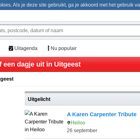
ies. Als je deze site gebruikt, ga je akkoord met het gebruik v
Uitagenda
Nu populair
 een dagje uit in Uitgeest
tgeest
Uitgelicht
A Karen Carpenter Tribute
Heiloo
26 september