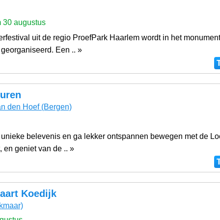
m 30 augustus
rfestival uit de regio ProefPark Haarlem wordt in het monumen
georganiseerd. Een .. »
huren
n den Hoef
(Bergen)
 unieke belevenis en ga lekker ontspannen bewegen met de Lo
t, en geniet van de .. »
aart Koedijk
kmaar)
gustus