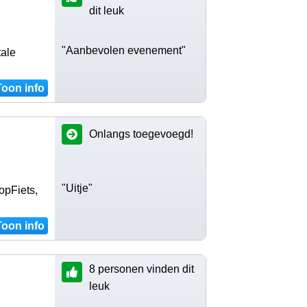
dit leuk
"Aanbevolen evenement"
tale
Toon info
Onlangs toegevoegd!
"Uitje"
opFiets,
Toon info
8 personen vinden dit
leuk