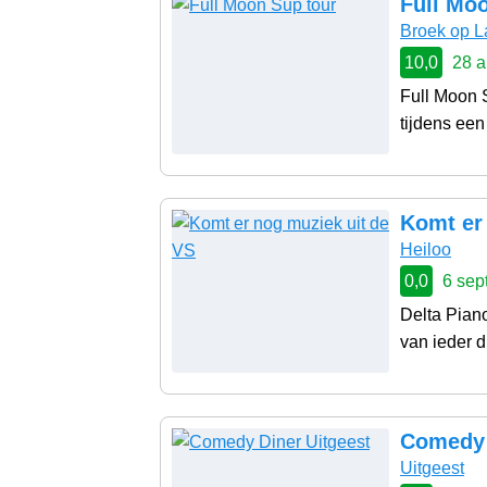
Full Mo
Broek op L
10,0
28 a
Full Moon 
tijdens een
Komt er
Heiloo
0,0
6 sep
Delta Piano
van ieder di
Comedy 
Uitgeest