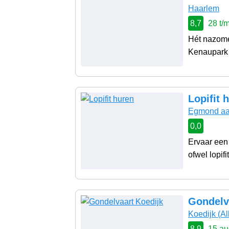
Haarlem
8,7
28 t/
Hét nazome
Kenaupark 
Lopifit 
Egmond aa
0,0
Ervaar een
ofwel lopifi
Gondelv
Koedijk
(Al
8,9
15 au