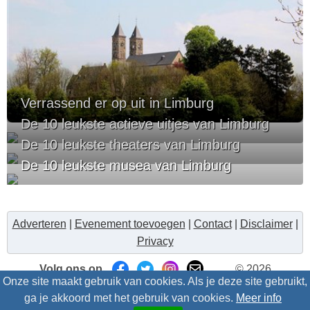
Verrassend er op uit in Limburg
De 10 leukste actieve uitjes van Limburg
De 10 leukste theaters van Limburg
De 10 leukste musea van Limburg
Adverteren
|
Evenement toevoegen
|
Contact
|
Disclaimer
|
Privacy
Volg ons op
© 2026
Onze site maakt gebruik van cookies. Als je deze site gebruikt,
Uitzinnig.nl/intris
- Alle rechten voorbehouden
ga je akkoord met het gebruik van cookies.
Meer info