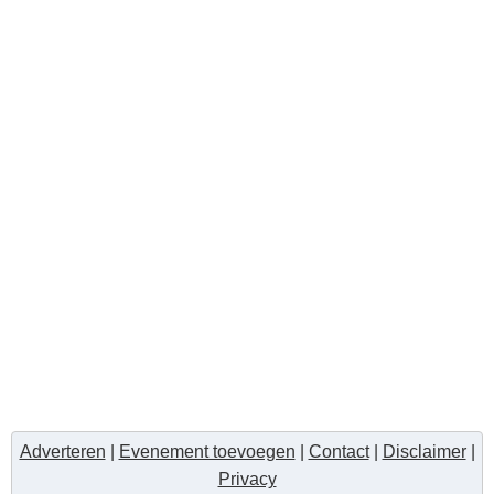
Adverteren
|
Evenement toevoegen
|
Contact
|
Disclaimer
|
Privacy