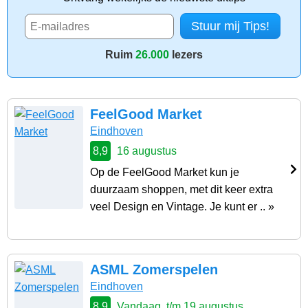
Ruim
26.000
lezers
FeelGood Market
Eindhoven
8,9
16 augustus
Op de FeelGood Market kun je
duurzaam shoppen, met dit keer extra
veel Design en Vintage. Je kunt er .. »
ASML Zomerspelen
Eindhoven
8,9
Vandaag, t/m 19 augustus