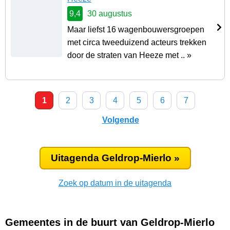
9,4
30 augustus
Maar liefst 16 wagenbouwersgroepen
met circa tweeduizend acteurs trekken
door de straten van Heeze met .. »
1
2
3
4
5
6
7
Volgende
Uitagenda Geldrop-Mierlo »
Zoek op datum in de uitagenda
Gemeentes in de buurt van Geldrop-Mierlo