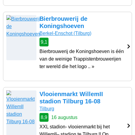
Bierbrouwerij de
Koningshoeven
Berkel-Enschot
(Tilburg)
9,1
Bierbrouwerij de Koningshoeven is één
van de weinige Trappistenbrouwerijen
ter wereld die het logo .. »
Vlooienmarkt WillemII
stadion Tilburg 16-08
Tilburg
8,9
16 augustus
XXL stadion- vlooienmarkt bij het
WillemII– stadion te Tilburg !! Op