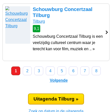
Schouwburg Concertzaal
Tilburg
Tilburg
9,1
Schouwburg Concertzaal Tilburg is een
veelzijdig cultureel centrum waar je
terecht kan voor film, muziek en .. »
1
2
3
4
5
6
7
8
Volgende
Uitagenda Tilburg »
Zoek op datum in de uitagenda