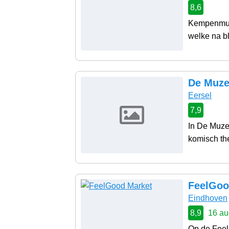
8,6
Kempenmuse
welke na bl
De Muze
Eersel
7,9
In De Muzen
komisch the
FeelGoo
Eindhoven
8,9
16 au
Op de Feel