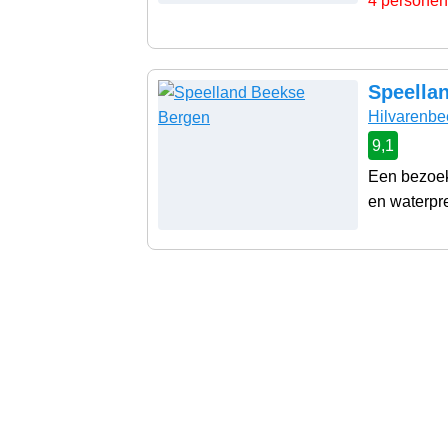
4 personen
Speella
Hilvarenbe
9,1
Een bezoek
en waterpret