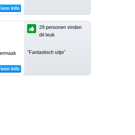
Toon info
29 personen vinden
dit leuk
"Fantastisch uitje"
vermaak
Toon info