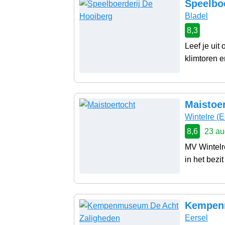
Speelbo
Bladel
8,3
Leef je uit
klimtoren e
Maistoe
Wintelre
(E
8,6
23 au
MV Wintelre
in het bezit
Kempenm
Eersel