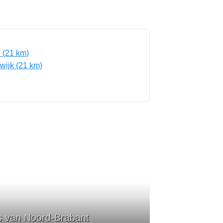
e (21 km)
rwijk (21 km)
rs van Noord-Brabant