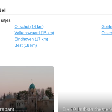
del
uitjes:
Oirschot (14 km)
Goirl
Valkenswaard (15 km)
Oiste
Eindhoven (17 km)
Best (18 km)
Brabant
De 10 leukste theate