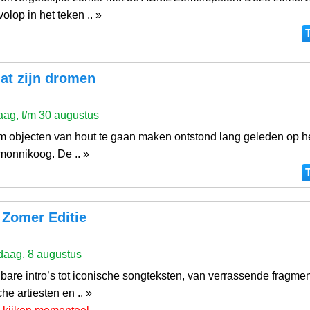
volop in het teken .. »
at zijn dromen
ag, t/m 30 augustus
om objecten van hout te gaan maken ontstond lang geleden op he
monnikoog. De .. »
 Zomer Editie
aag, 8 augustus
are intro’s tot iconische songteksten, van verrassende fragmen
he artiesten en .. »