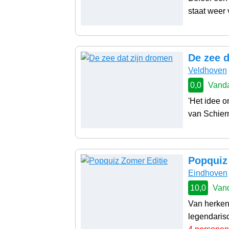
staat weer 
De zee d
Veldhoven
0,0
Vanda
'Het idee 
van Schier
Popquiz
Eindhoven
10,0
Vand
Van herkenb
legendarisc