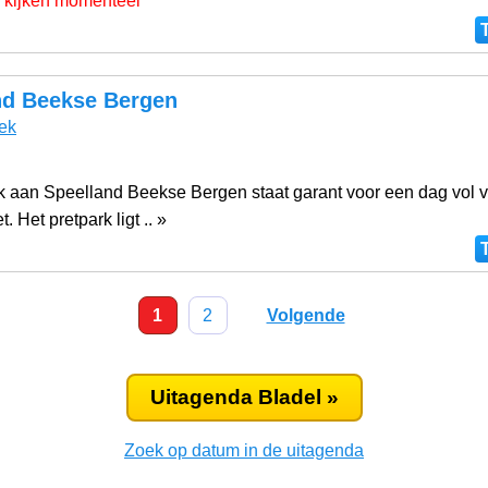
 kijken momenteel
nd Beekse Bergen
ek
 aan Speelland Beekse Bergen staat garant voor een dag vol 
. Het pretpark ligt .. »
1
2
Volgende
Uitagenda Bladel »
Zoek op datum in de uitagenda