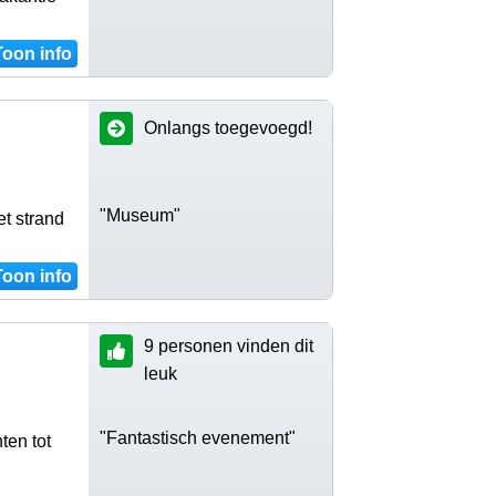
Toon info
Onlangs toegevoegd!
"Museum"
t strand
Toon info
9 personen vinden dit
leuk
"Fantastisch evenement"
ten tot