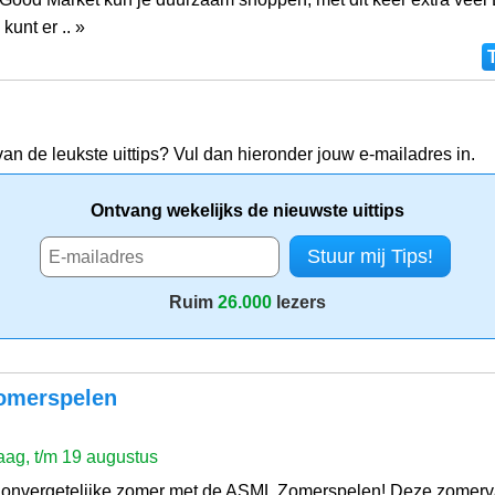
kunt er .. »
van de leukste uittips? Vul dan hieronder jouw e-mailadres in.
Ontvang wekelijks de nieuwste uittips
Ruim
26.000
lezers
omerspelen
ag, t/m 19 augustus
 onvergetelijke zomer met de ASML Zomerspelen! Deze zomerv