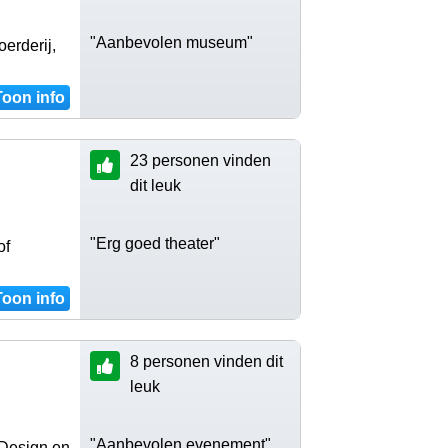
"Aanbevolen museum"
erderij,
Toon info
23 personen vinden
dit leuk
"Erg goed theater"
of
Toon info
8 personen vinden dit
leuk
"Aanbevolen evenement"
 Design en