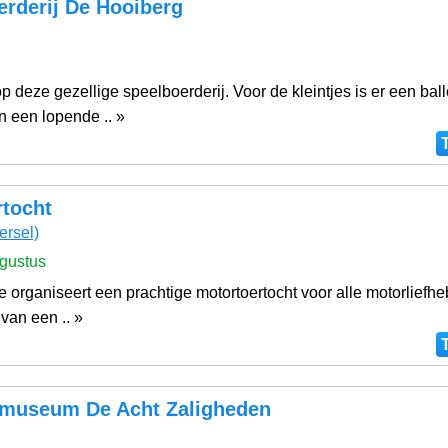
erderij De Hooiberg
 op deze gezellige speelboerderij. Voor de kleintjes is er een bal
n een lopende .. »
rtocht
ersel)
gustus
 organiseert een prachtige motortoertocht voor alle motorliefhe
 van een .. »
useum De Acht Zaligheden