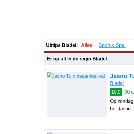
Uittips Bladel:
Alles
Sport & Spel
Er op uit in de regio Bladel
Jasno Tu
Bladel
10,0
30 a
Op zondag 3
het Jasno .