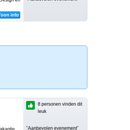
Toon info
8 personen vinden dit
leuk
"Aanbevolen evenement"
akantie