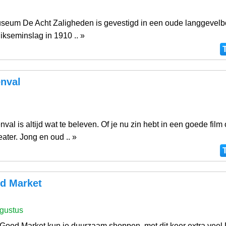
um De Acht Zaligheden is gevestigd in een oude langgevelbo
ikseminslag in 1910 .. »
nval
val is altijd wat te beleven. Of je nu zin hebt in een goede film 
ater. Jong en oud .. »
d Market
gustus
Good Market kun je duurzaam shoppen, met dit keer extra veel