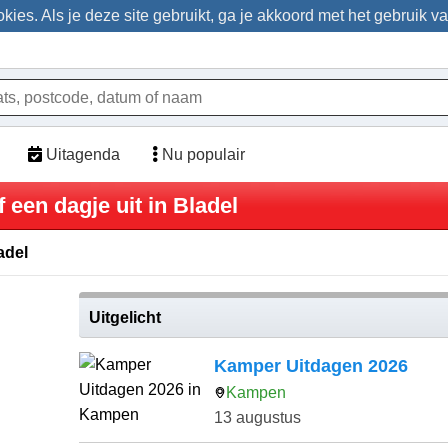
ies. Als je deze site gebruikt, ga je akkoord met het gebruik v
Uitagenda
Nu populair
 een dagje uit in Bladel
adel
Uitgelicht
Kamper Uitdagen 2026
Kampen
13 augustus