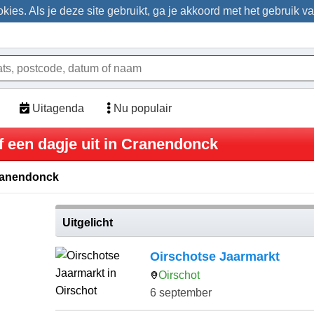
ies. Als je deze site gebruikt, ga je akkoord met het gebruik v
Uitagenda
Nu populair
f een dagje uit in Cranendonck
Cranendonck
Uitgelicht
Oirschotse Jaarmarkt
Oirschot
6 september