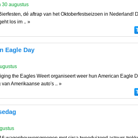
m 30 augustus
ierfesten, dé aftrap van het Oktoberfestseizoen in Nederland! 
eht los im .. »
n Eagle Day
ugustus
iging the Eagles Weert organiseert weer hun American Eagle D
 van Amerikaanse auto's .. »
sedag
gustus
t 16 wagenbouwersgroepen met circa tweeduizend acteurs trekk