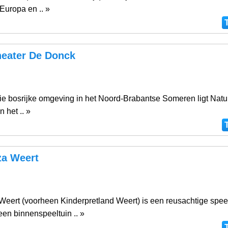
Europa en .. »
heater De Donck
ie bosrijke omgeving in het Noord-Brabantse Someren ligt Natu
 het .. »
za Weert
Weert (voorheen Kinderpretland Weert) is een reusachtige speel
en binnenspeeltuin .. »