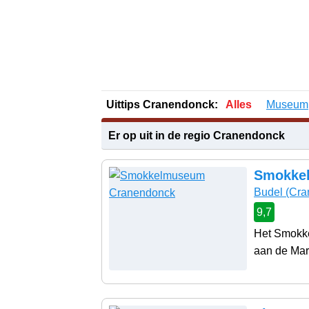
Uittips Cranendonck:
Alles
Museum
Er op uit in de regio Cranendonck
Smokke
Budel
(Cra
9,7
Het Smokke
aan de Mark