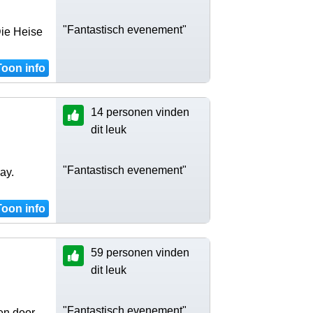
"Fantastisch evenement"
Die Heise
Toon info
14 personen vinden
dit leuk
"Fantastisch evenement"
ay.
Toon info
59 personen vinden
dit leuk
"Fantastisch evenement"
en door