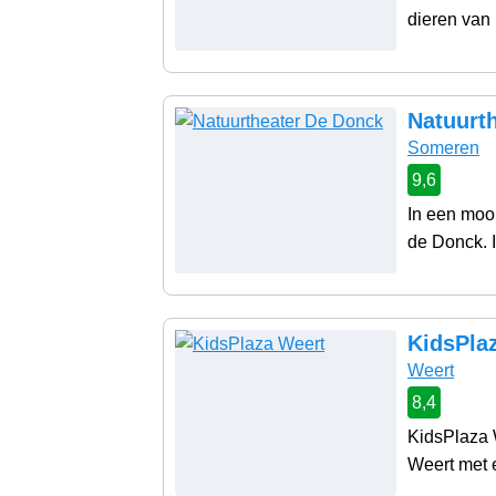
dieren van 
Natuurt
Someren
9,6
In een moo
de Donck. In
KidsPla
Weert
8,4
KidsPlaza 
Weert met e