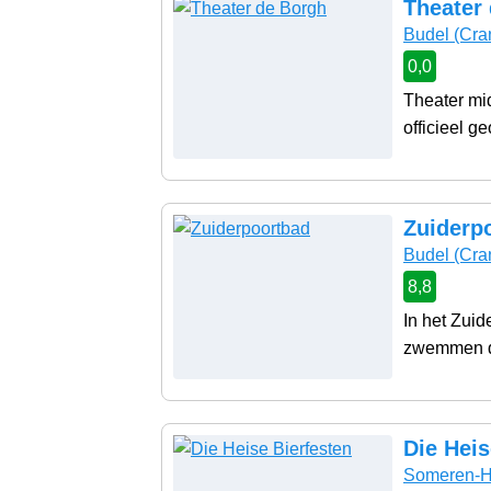
Theater
Budel
(Cra
0,0
Theater mid
officieel g
Zuiderp
Budel
(Cra
8,8
In het Zuid
zwemmen do
Die Heis
Someren-H