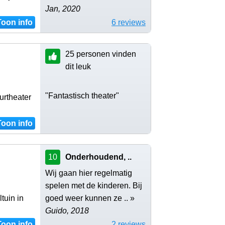
Jan, 2020
Toon info
6 reviews
25 personen vinden
dit leuk
"Fantastisch theater"
urtheater
Toon info
10
Onderhoudend, ..
Wij gaan hier regelmatig
spelen met de kinderen. Bij
tuin in
goed weer kunnen ze .. »
Guido, 2018
Toon info
2 reviews