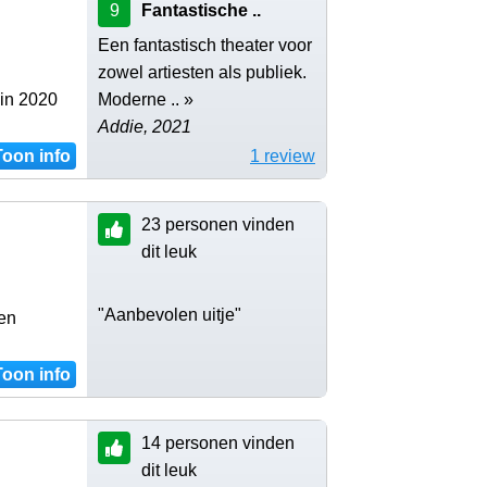
9
Fantastische ..
Een fantastisch theater voor
zowel artiesten als publiek.
gin 2020
Moderne .. »
Addie, 2021
Toon info
1 review
23 personen vinden
dit leuk
"Aanbevolen uitje"
 en
Toon info
14 personen vinden
dit leuk