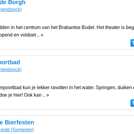
 de Borgh
nendonck)
den in het centrum van het Brabantse Budel. Het theater is be
eopend en voldoet .. »
oortbad
nendonck)
erpoortbad kun je lekker ravotten in het water. Springen, duiken
e je hier! Ook kan .. »
e Bierfesten
eide
(Someren)