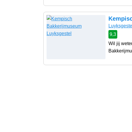
Kempisc
Luyksgeste
9,3
Wil jij we
Bakkerijmus