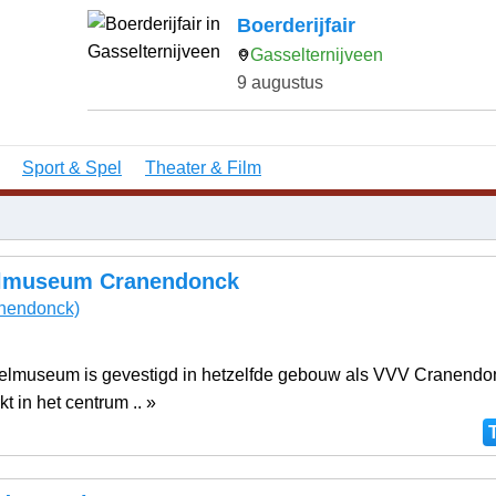
Boerderijfair
Gasselternijveen
9 augustus
Sport & Spel
Theater & Film
lmuseum Cranendonck
nendonck)
lmuseum is gevestigd in hetzelfde gebouw als VVV Cranendon
t in het centrum .. »