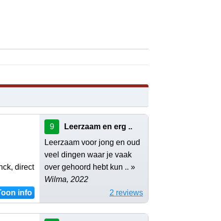
9
Leerzaam en erg ..
Leerzaam voor jong en oud
veel dingen waar je vaak
ck, direct
over gehoord hebt kun .. »
Wilma, 2022
Toon info
2 reviews