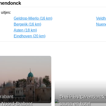
anendonck
uitjes:
Geldrop-Mierlo (16 km)
Veldh
Bergeijk (16 km)
Nuene
Asten (18 km)
Eindhoven (20 km)
Brabant
De 10 leukste attract
Thermen Berendonck r
an Noord-Brabant
sauna en hotel