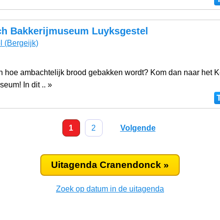
h Bakkerijmuseum Luyksgestel
l
(Bergeijk)
ten hoe ambachtelijk brood gebakken wordt? Kom dan naar het 
eum! In dit .. »
1
2
Volgende
Uitagenda Cranendonck »
Zoek op datum in de uitagenda