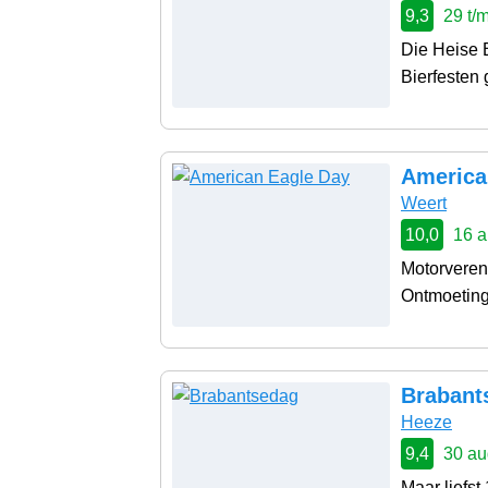
9,3
29 t/
Die Heise B
Bierfesten g
America
Weert
10,0
16 a
Motorveren
Ontmoeting
Brabant
Heeze
9,4
30 au
Maar liefs