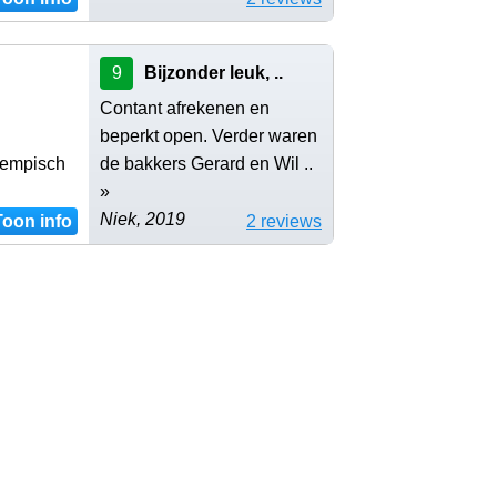
9
Bijzonder leuk, ..
Contant afrekenen en
beperkt open. Verder waren
Kempisch
de bakkers Gerard en Wil ..
»
Niek, 2019
Toon info
2 reviews