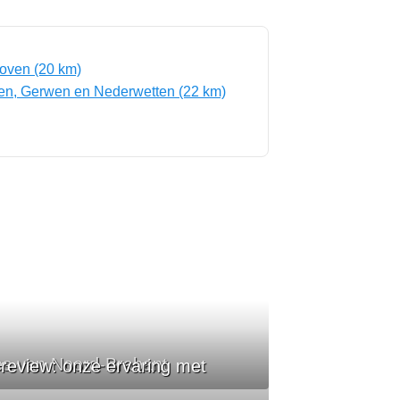
oven (20 km)
n, Gerwen en Nederwetten (22 km)
ies van Noord-Brabant
eview: onze ervaring met