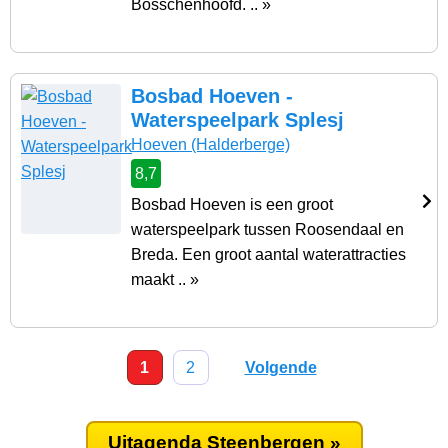
Bosschenhoofd. .. »
Bosbad Hoeven -
Waterspeelpark Splesj
Hoeven
(Halderberge)
8,7
Bosbad Hoeven is een groot
waterspeelpark tussen Roosendaal en
Breda. Een groot aantal waterattracties
maakt .. »
1
2
Volgende
Uitagenda Steenbergen »