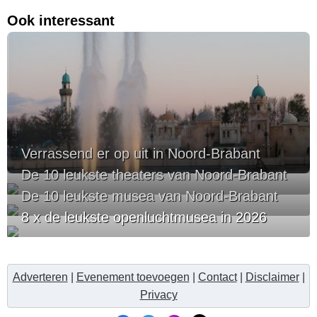
Ook interessant
Verrassend er op uit in Noord-Brabant
De 10 leukste theaters van Noord-Brabant
De 10 leukste musea van Noord-Brabant
8 x de leukste openluchtmusea in 2026
Adverteren
|
Evenement toevoegen
|
Contact
|
Disclaimer
|
Privacy