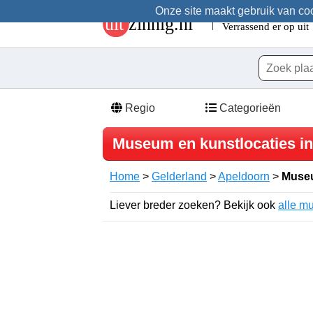
Onze site maakt gebruik van cook
Regio
Categorieën
Museum en kunstlocaties i
Home
>
Gelderland
>
Apeldoorn
>
Museu
Liever breder zoeken? Bekijk ook
alle m