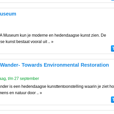
useum
A Museum kun je moderne en hedendaagse kunst zien. De
 kunst bestaat vooral uit .. »
f Wander- Towards Environmental Restoration
ag, t/m 27 september
nder is een hedendaagse kunsttentoonstelling waarin je ziet h
ens en natuur door .. »