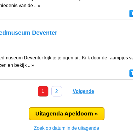
iedenis van de .. »
edmuseum Deventer
edmuseum Deventer kijk je je ogen uit. Kijk door de raampjes 
n en bekijk .. »
1
2
Volgende
Uitagenda Apeldoorn »
Zoek op datum in de uitagenda