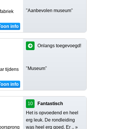
"Aanbevolen museum"
fabriek
Toon info
Onlangs toegevoegd!
"Museum"
r tijdens
Toon info
10
Fantastisch
Het is opvoedend en heel
erg leuk. De rondleiding
 oorsprong
was heel erg goed. Er .. »