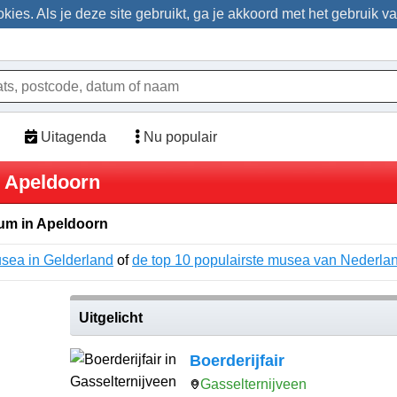
ies. Als je deze site gebruikt, ga je akkoord met het gebruik v
Uitagenda
Nu populair
n Apeldoorn
m in Apeldoorn
usea in Gelderland
of
de top 10 populairste musea van Nederla
Uitgelicht
Boerderijfair
Gasselternijveen