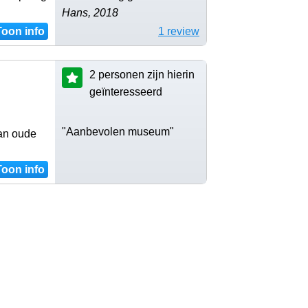
Hans, 2018
Toon info
1 review
2 personen zijn hierin
geïnteresseerd
"Aanbevolen museum"
van oude
Toon info