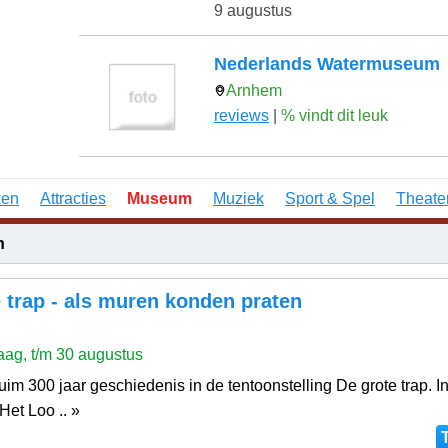
9 augustus
Nederlands Watermuseum
Arnhem
reviews
|
% vindt dit leuk
ken
Attracties
Museum
Muziek
Sport & Spel
Theate
n
 trap - als muren konden praten
ag, t/m 30 augustus
uim 300 jaar geschiedenis in de tentoonstelling De grote trap. In
Het Loo .. »