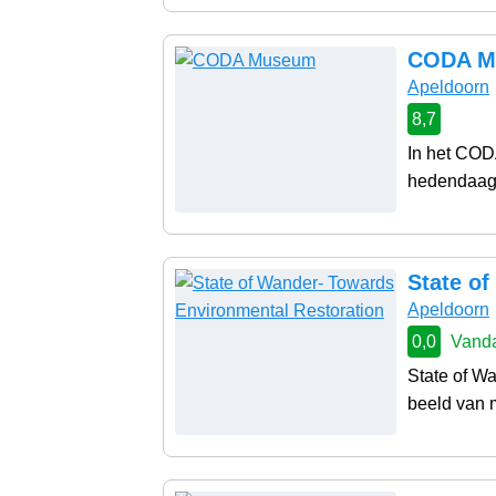
CODA M
Apeldoorn
8,7
In het COD
hedendaagse
State o
Apeldoorn
0,0
Vanda
State of Wa
beeld van m