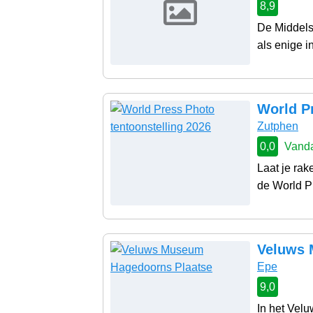
8,9
De Middelst
als enige i
World Pr
Zutphen
0,0
Vanda
Laat je ra
de World Pr
Veluws 
Epe
9,0
In het Vel