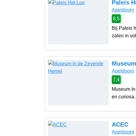
Paleis H
Apeldoorn
8,5
Bij Paleis
zalen in vol
Museum 
Apeldoorn
7,4
Museum In 
en curiosa.
ACEC
Apeldoorn