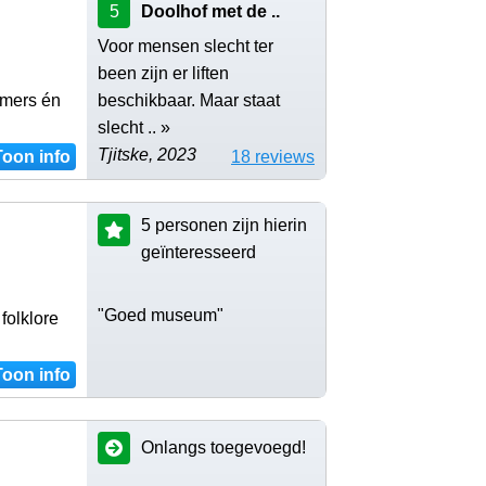
5
Doolhof met de ..
Voor mensen slecht ter
been zijn er liften
amers én
beschikbaar. Maar staat
slecht .. »
Tjitske, 2023
Toon info
18 reviews
5 personen zijn hierin
geïnteresseerd
"Goed museum"
folklore
Toon info
Onlangs toegevoegd!