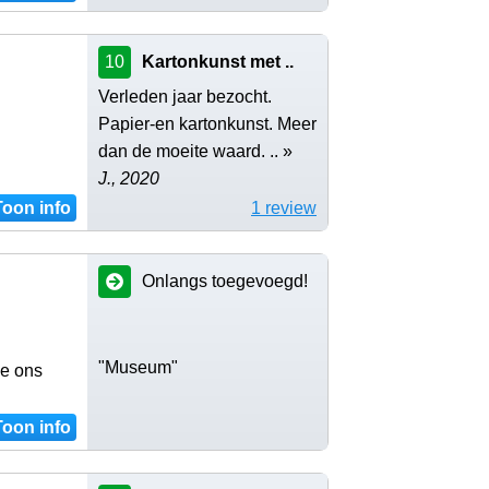
10
Kartonkunst met ..
Verleden jaar bezocht.
Papier-en kartonkunst. Meer
dan de moeite waard. .. »
J., 2020
Toon info
1 review
Onlangs toegevoegd!
"Museum"
oe ons
Toon info