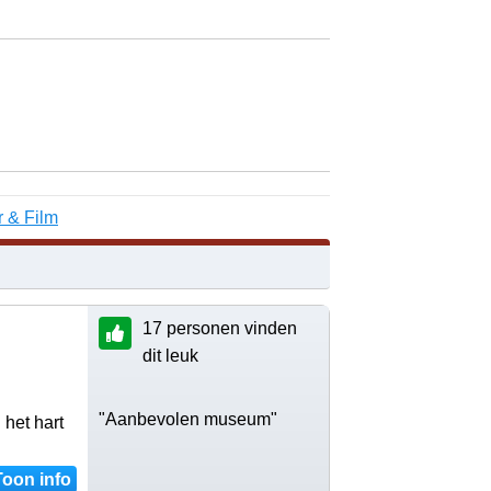
r & Film
17 personen vinden
dit leuk
"Aanbevolen museum"
 het hart
Toon info