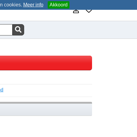
an cookies.
Meer info
Akkoord
nd