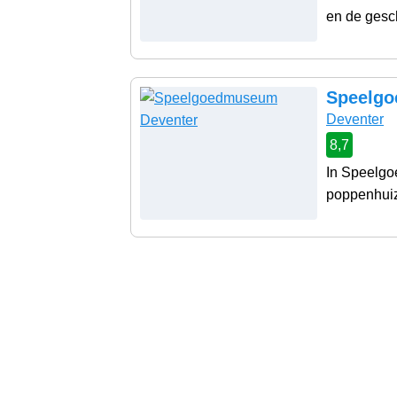
en de gesch
Speelgo
Deventer
8,7
In Speelgo
poppenhuize