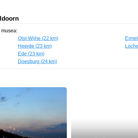
ldoorn
r musea:
Olst-Wijhe (22 km)
Ermel
Heerde (23 km)
Loche
Ede (23 km)
Doesburg (24 km)