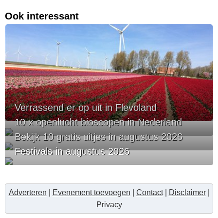
Ook interessant
Verrassend er op uit in Flevoland
10 x openlucht bioscopen in Nederland
Bekijk 10 gratis uitjes in augustus 2026
Festivals in augustus 2026
Adverteren
|
Evenement toevoegen
|
Contact
|
Disclaimer
|
Privacy