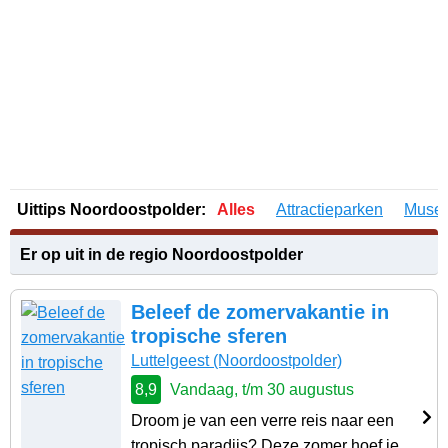
Uittips Noordoostpolder:
Alles
Attractieparken
Muse
Er op uit in de regio Noordoostpolder
Beleef de zomervakantie in
tropische sferen
Luttelgeest
(Noordoostpolder)
8,9
Vandaag, t/m 30 augustus
Droom je van een verre reis naar een
tropisch paradijs? Deze zomer hoef je