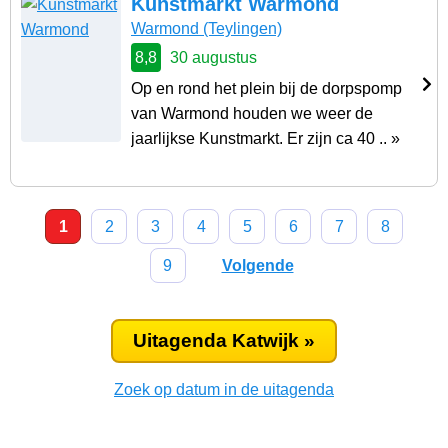
Kunstmarkt Warmond
Warmond
(Teylingen)
8,8
30 augustus
Op en rond het plein bij de dorpspomp
van Warmond houden we weer de
jaarlijkse Kunstmarkt. Er zijn ca 40 .. »
1
2
3
4
5
6
7
8
9
Volgende
Uitagenda Katwijk »
Zoek op datum in de uitagenda