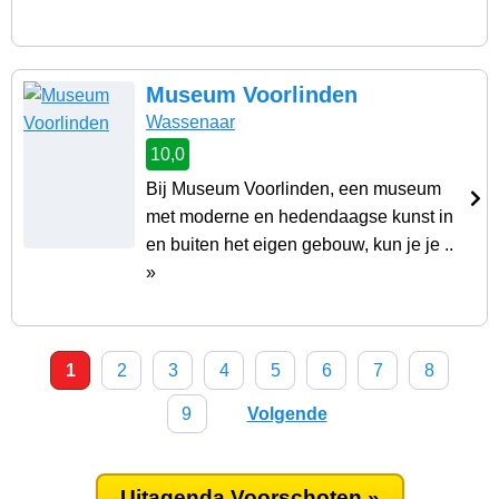
Museum Voorlinden
Wassenaar
10,0
Bij Museum Voorlinden, een museum
met moderne en hedendaagse kunst in
en buiten het eigen gebouw, kun je je ..
»
1
2
3
4
5
6
7
8
9
Volgende
Uitagenda Voorschoten »