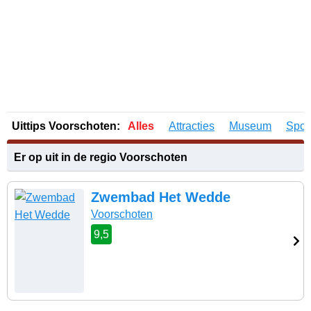
Uittips Voorschoten:
Alles
Attracties
Museum
Spor
Er op uit in de regio Voorschoten
Zwembad Het Wedde
Voorschoten
9,5