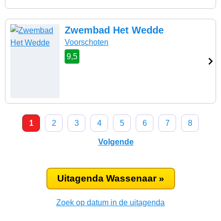
Zwembad Het Wedde
Voorschoten
9,5
1
2
3
4
5
6
7
8
Volgende
Uitagenda Wassenaar »
Zoek op datum in de uitagenda