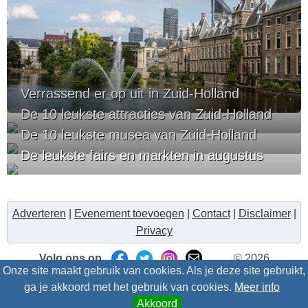
Verrassend er op uit in Zuid-Holland
De 10 leukste attracties van Zuid-Holland
De 10 leukste musea van Zuid-Holland
De leukste fairs en markten in augustus
Adverteren
|
Evenement toevoegen
|
Contact
|
Disclaimer
|
Privacy
Volg ons op
© 2026
Onze site maakt gebruik van cookies. Als je deze site gebruikt,
Uitzinnig.nl/intris
- Alle rechten voorbehouden
ga je akkoord met het gebruik van cookies.
Meer info
Akkoord