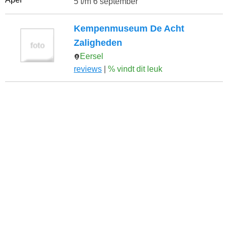
5 t/m 6 september
Kempenmuseum De Acht
Zaligheden
Eersel
reviews
|
% vindt dit leuk